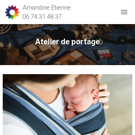
D
É
P
L
Atelier de portage
I
E
R
L
A
N
A
V
I
G
A
T
I
O
N