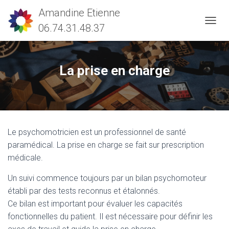
D
É
P
L
La prise en charge
I
E
R
L
A
N
A
Le psychomotricien est un professionnel de santé
V
paramédical. La prise en charge se fait sur prescription
I
G
médicale.
A
T
Un suivi commence toujours par un bilan psychomoteur
I
établi par des tests reconnus et étalonnés.
O
Ce bilan est important pour évaluer les capacités
N
fonctionnelles du patient. Il est nécessaire pour définir les